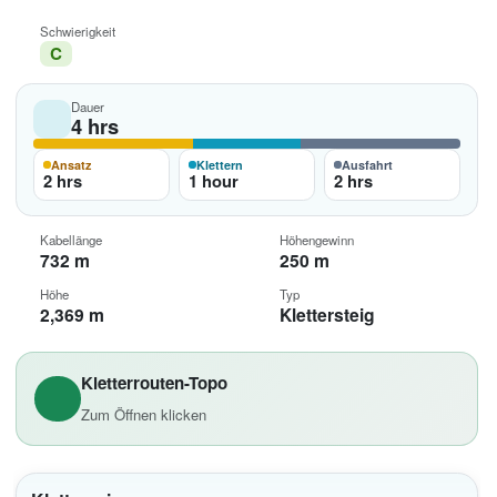
Schwierigkeit
C
Dauer
4 hrs
Ansatz
Klettern
Ausfahrt
2 hrs
1 hour
2 hrs
Kabellänge
Höhengewinn
732 m
250 m
Höhe
Typ
2,369 m
Klettersteig
Kletterrouten-Topo
Zum Öffnen klicken