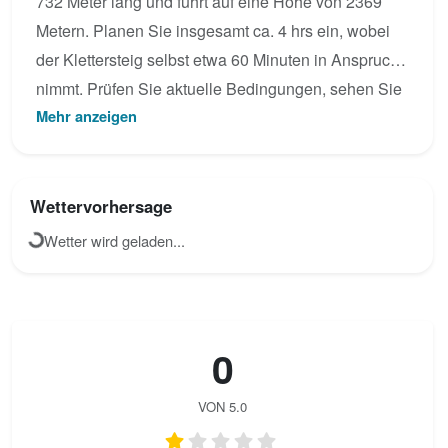
732 Meter lang und führt auf eine Höhe von 2369
Metern. Planen Sie insgesamt ca. 4 hrs ein, wobei
der Klettersteig selbst etwa 60 Minuten in Anspruch
nimmt. Prüfen Sie aktuelle Bedingungen, sehen Sie
Mehr anzeigen
das Topo an oder laden Sie eigene Fotos für
Rigidalstockgrat hoch.
Wettervorhersage
Wetter wird geladen...
0
VON 5.0