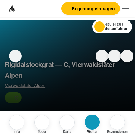
Begehung eintragen
NEU HIER?
Seitenführer
Rigidalstockgrat — C, Vierwaldstäter
Alpen
Vierwaldstäter Alpen
C
Info
Topo
Karte
Wetter
Rezensionen