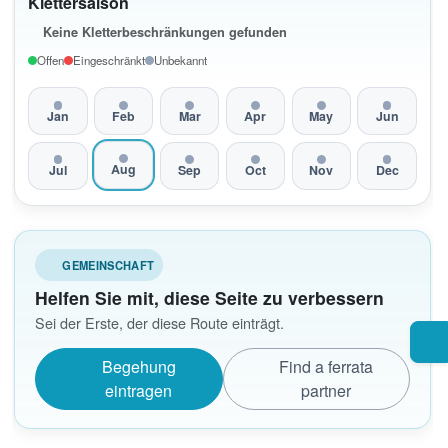
Klettersaison
Keine Kletterbeschränkungen gefunden
Offen
Eingeschränkt
Unbekannt
Jan
Feb
Mar
Apr
May
Jun
Aug
Jul
Sep
Oct
Nov
Dec
GEMEINSCHAFT
Helfen Sie mit, diese Seite zu verbessern
Sei der Erste, der diese Route einträgt.
Begehung
Find a ferrata
eintragen
partner