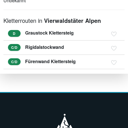
Unbekannt
Kletterrouten in
Vierwaldstäter Alpen
Graustock Klettersteig
D
Rigidalstockwand
C/D
Fürenwand Klettersteig
C/D