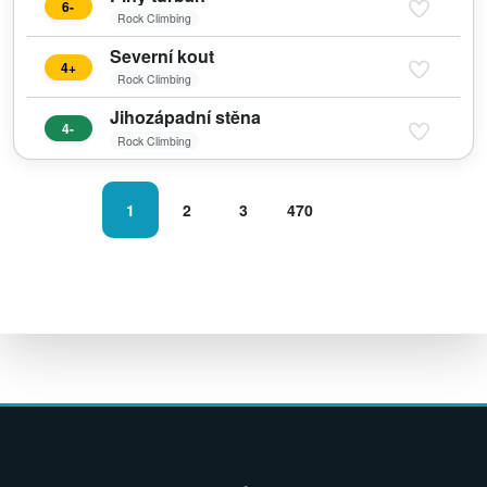
6-
Rock Climbing
Severní kout
4+
Rock Climbing
Jihozápadní stěna
4-
Rock Climbing
1
2
3
470