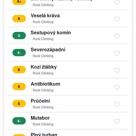
4+
Rock Climbing
Veselá kráva
6
Rock Climbing
Sestupový komín
3
Rock Climbing
Severozápadní
4-
Rock Climbing
Kozí žlábky
6
Rock Climbing
Antibiotikum
5
Rock Climbing
Průčelní
5
Rock Climbing
Mutabor
4-
Rock Climbing
Plný turban