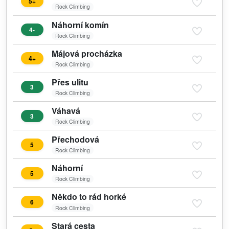
5+
Rock Climbing
Náhorní komín
4-
Rock Climbing
Májová procházka
4+
Rock Climbing
Přes ulitu
3
Rock Climbing
Váhavá
3
Rock Climbing
Přechodová
5
Rock Climbing
Náhorní
5
Rock Climbing
Někdo to rád horké
6
Rock Climbing
Stará cesta