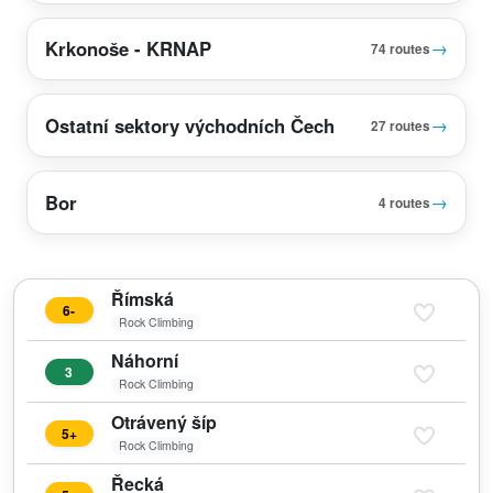
Krkonoše - KRNAP
→
74 routes
Ostatní sektory východních Čech
→
27 routes
Bor
→
4 routes
Římská
6-
Rock Climbing
Náhorní
3
Rock Climbing
Otrávený šíp
5+
Rock Climbing
Řecká