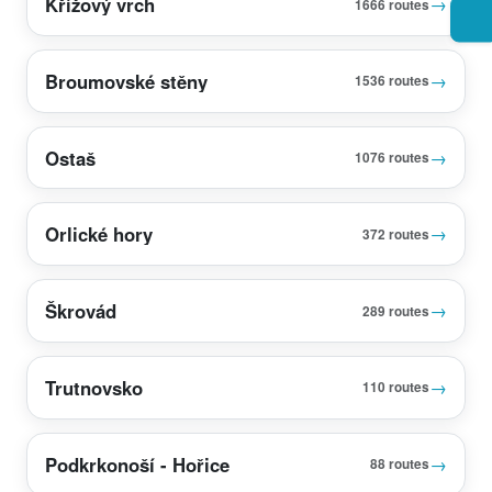
Křížový vrch
→
1666 routes
Broumovské stěny
→
1536 routes
Ostaš
→
1076 routes
Orlické hory
→
372 routes
Škrovád
→
289 routes
Trutnovsko
→
110 routes
Podkrkonoší - Hořice
→
88 routes