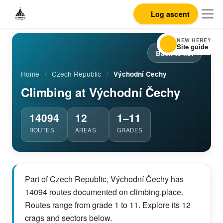
Log ascent
NEW HERE?
Site guide
Back to list
Home
/
Czech Republic
/
Východní Čechy
Climbing at Východní Čechy
14094
12
1–11
ROUTES
AREAS
GRADES
Part of Czech Republic, Východní Čechy has
14094 routes documented on climbing.place.
Routes range from grade 1 to 11. Explore its 12
crags and sectors below.