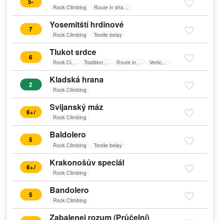
5-
Rock Climbing
Route in shadow
Yosemitští hrdinové
7
Rock Climbing
Textile belay
Tlukot srdce
6
Rock Climbing
Traditional Climbing
Route in shadow
Vertical wall
Kladská hrana
2
Rock Climbing
Svijanský máz
6+/
Rock Climbing
Baldolero
5
Rock Climbing
Textile belay
Krakonošův speciál
6+/
Rock Climbing
Bandolero
5
Rock Climbing
Zabalenej rozum (Průčelní)