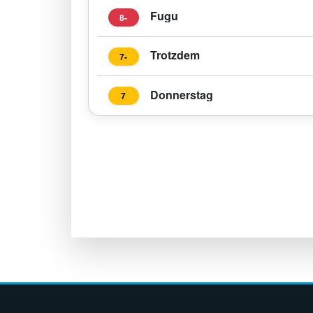
Fugu
8-
Trotzdem
7-
Donnerstag
7