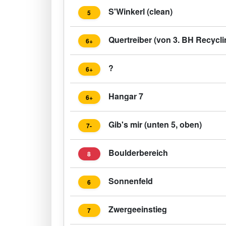
S'Winkerl (clean)
5
Quertreiber (von 3. BH Recycli
6+
?
6+
Hangar 7
6+
Gib's mir (unten 5, oben)
7-
Boulderbereich
8
Sonnenfeld
6
Zwergeeinstieg
7