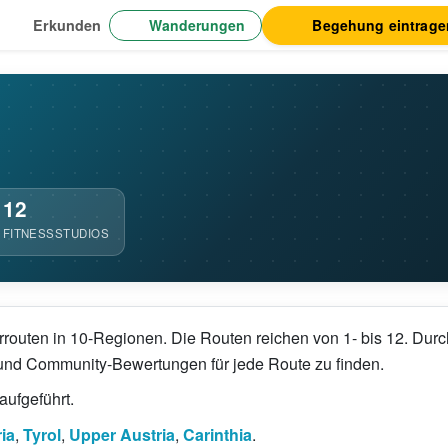
Wanderungen
Begehung eintrage
Erkunden
12
FITNESSSTUDIOS
terrouten in 10-Regionen. Die Routen reichen von 1- bis 12. Du
e und Community-Bewertungen für jede Route zu finden.
aufgeführt.
ia
,
Tyrol
,
Upper Austria
,
Carinthia
.