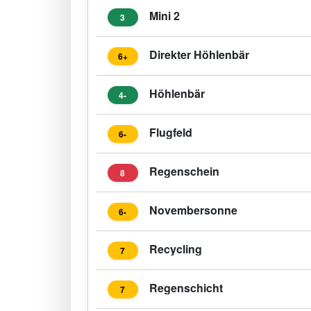
Mini 2
3
Direkter Höhlenbär
6+
Höhlenbär
4-
Flugfeld
6-
Regenschein
8
Novembersonne
6-
Recycling
7
Regenschicht
7