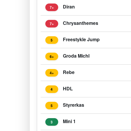
Diran
7+
Chrysanthemes
7+
Freestykle Jump
5
Groda Michl
6+
Rebe
4+
HDL
4
Styrerkas
5
Mini 1
3