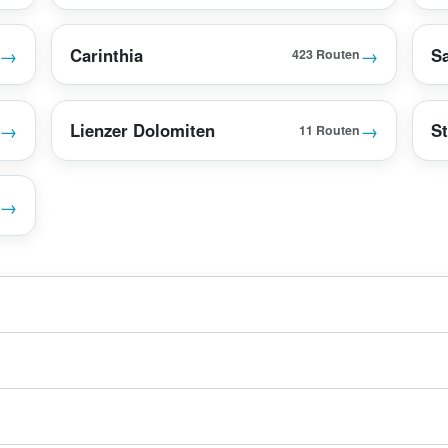
→
→
Carinthia
S
423 Routen
→
→
Lienzer Dolomiten
St
11 Routen
→