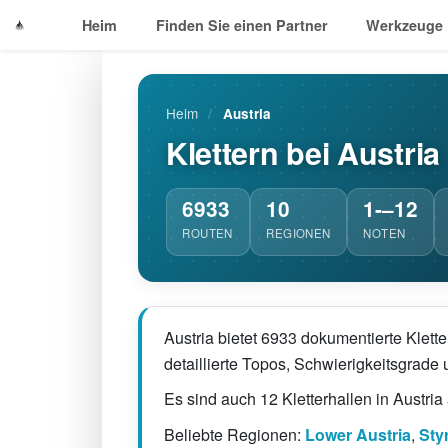
Heim
Finden Sie einen Partner
Werkzeuge
Heim
/
Austria
Klettern bei Austria
6933
10
1-–12
ROUTEN
REGIONEN
NOTEN
Austria bietet 6933 dokumentierte Klet
detaillierte Topos, Schwierigkeitsgrad
Es sind auch 12 Kletterhallen in Austria 
Beliebte Regionen:
Lower Austria
,
Styr