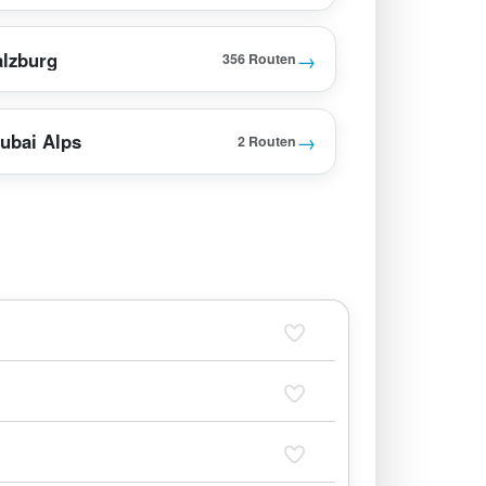
→
alzburg
356 Routen
→
ubai Alps
2 Routen