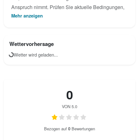
Anspruch nimmt. Prüfen Sie aktuelle Bedingungen,
Mehr anzeigen
sehen Sie das Topo an oder laden Sie eigene Fotos
für Vía ferrata Coll dels Isards hoch.
Wettervorhersage
Wetter wird geladen...
0
VON 5.0
Bezogen auf
0
Bewertungen