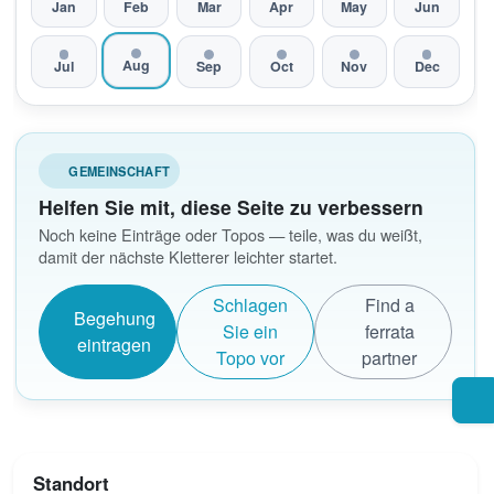
Jan
Feb
Mar
Apr
May
Jun
Aug
Jul
Sep
Oct
Nov
Dec
GEMEINSCHAFT
Helfen Sie mit, diese Seite zu verbessern
Noch keine Einträge oder Topos — teile, was du weißt,
damit der nächste Kletterer leichter startet.
Schlagen
Find a
Begehung
Sie ein
ferrata
eintragen
Topo vor
partner
Standort