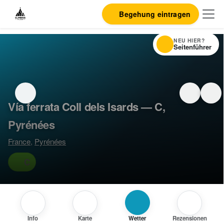
Begehung eintragen
NEU HIER?
Seitenführer
Vía ferrata Coll dels Isards — C,
Pyrénées
France
,
Pyrénées
C
Info
Karte
Wetter
Rezensionen