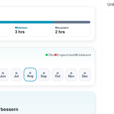
Unb
Klettern
Ausfahrt
3 hrs
2 hrs
Offen
Eingeschränkt
Unbekannt
Aug
Jun
Jul
Sep
Oct
Nov
Dec
erbessern