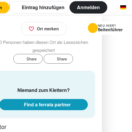
Eintrag hinzufügen
Anmelden
n
NEU HIER?
Ort merken
Seitenführer
0 Personen haben diesen Ort als Lesezeichen
gespeichert
Share
Share
Niemand zum Klettern?
Find a ferrata partner
tor