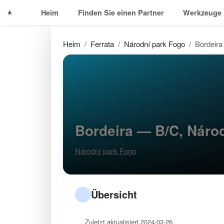
Heim
Finden Sie einen Partner
Werkzeuge
Heim
Ferrata
Národní park Fogo
Bordeira
Bordeira — B/C, Náro
Národní park Fogo
Übersicht
Zuletzt aktualisiert 2024-03-26