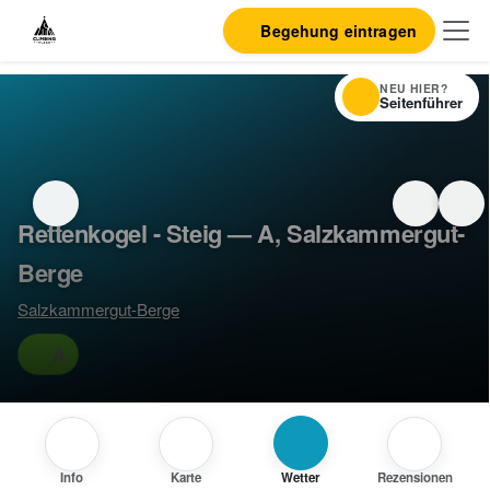
Begehung eintragen
NEU HIER?
Seitenführer
Rettenkogel - Steig — A, Salzkammergut-
Berge
Salzkammergut-Berge
A
Info
Karte
Wetter
Rezensionen