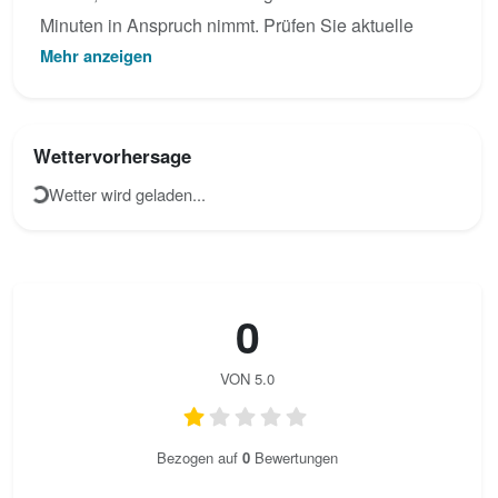
Minuten in Anspruch nimmt. Prüfen Sie aktuelle
Mehr anzeigen
Bedingungen, sehen Sie das Topo an oder laden
Sie eigene Fotos für Rettenkogel - Steig hoch.
Wettervorhersage
Wetter wird geladen...
0
VON 5.0
Bezogen auf
0
Bewertungen