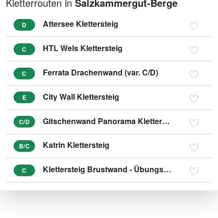
Kletterrouten in
Salzkammergut-Berge
Attersee Klettersteig
D
HTL Wels Klettersteig
C
Ferrata Drachenwand (var. C/D)
C
City Wall Klettersteig
E
Gitschenwand Panorama Klettersteig
C/D
Katrin Klettersteig
B/C
Klettersteig Brustwand - Übungsklettersteig
C