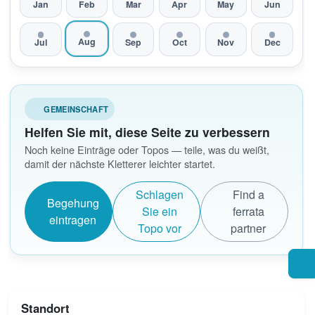
Jan
Feb
Mar
Apr
May
Jun
Aug
Jul
Sep
Oct
Nov
Dec
GEMEINSCHAFT
Helfen Sie mit, diese Seite zu verbessern
Noch keine Einträge oder Topos — teile, was du weißt,
damit der nächste Kletterer leichter startet.
Schlagen
Find a
Begehung
Sie ein
ferrata
eintragen
Topo vor
partner
Standort