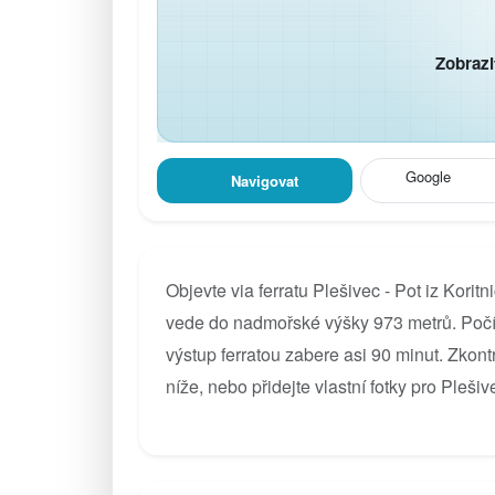
Zobrazi
Google
Navigovat
Objevte via ferratu Plešivec - Pot iz Korit
vede do nadmořské výšky 973 metrů. Počí
výstup ferratou zabere asi 90 minut. Zkont
níže, nebo přidejte vlastní fotky pro Plešive