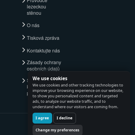
Průvodce
lezeckou
stěnou
O nás
Tisková zpráva
Kontaktujte nás
Zásady ochrany
osobních údajů
We use cookies
Spustit
We use cookies and other tracking technologies to
kompletní
improve your browsing experience on our website,
průvodce
to show you personalized content and targeted
ads, to analyze our website traffic, and to
understand where our visitors are coming from.
I agree
I decline
Change my preferences