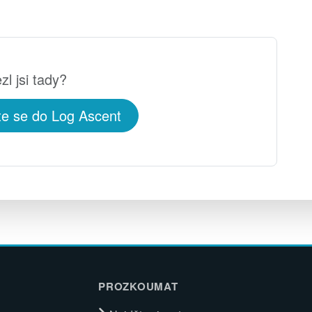
zl jsi tady?
te se do Log Ascent
PROZKOUMAT