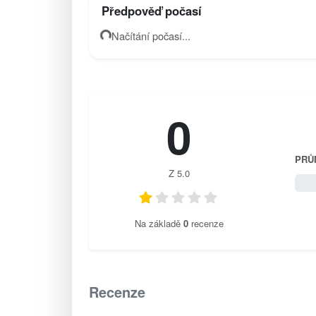
Předpověď počasí
Načítání počasí...
0
PRŮ
Z 5.0
0 / 
Na základě
0
recenze
Recenze
0