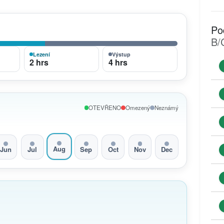
Po
B/
Lezení
Výstup
2 hrs
4 hrs
OTEVŘENO
Omezený
Neznámý
Aug
Jun
Jul
Sep
Oct
Nov
Dec