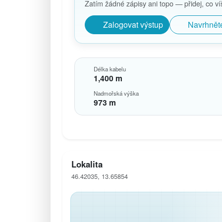
Zatím žádné zápisy ani topo — přidej, co víš,
Zalogovat výstup
Navrhnět
Délka kabelu
1,400 m
Nadmořská výška
973 m
Lokalita
46.42035, 13.65854