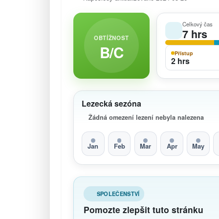
Celkový čas
7 hrs
OBTÍŽNOST
B/C
Přístup
2 hrs
Lezecká sezóna
Žádná omezení lezení nebyla nalezena
Jan
Feb
Mar
Apr
May
SPOLEČENSTVÍ
Pomozte zlepšit tuto stránku