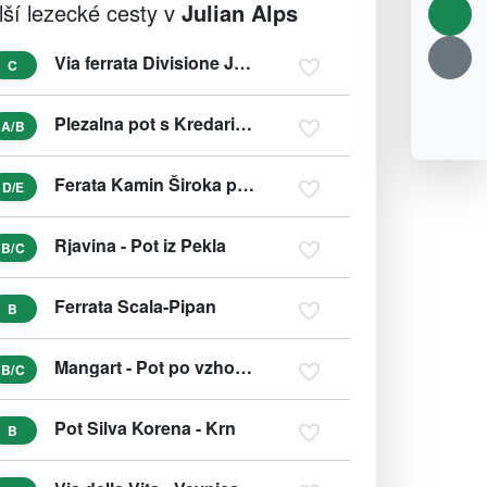
lší lezecké cesty v
Julian Alps
Via ferrata Divisione Julia - Kanin
C
Plezalna pot s Kredarice - Triglav
A/B
Ferata Kamin Široka polica
D/E
Rjavina - Pot iz Pekla
B/C
Ferrata Scala-Pipan
B
Mangart - Pot po vzhodnem grebenu
B/C
Pot Silva Korena - Krn
B