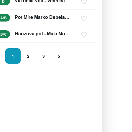
Via della Vita - Vevnica
D
Pot Mire Marko Debelakove
A/B
Hanzova pot - Mala Mojstrovka
B/C
1
2
3
5