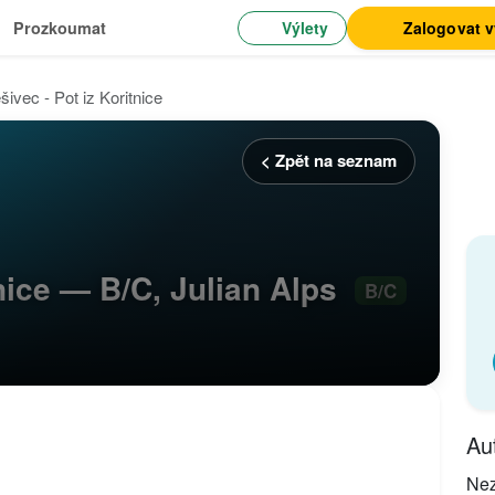
Výlety
Zalogovat 
Prozkoumat
šivec - Pot iz Koritnice
< Zpět na seznam
tnice — B/C, Julian Alps
B/C
Au
Ne