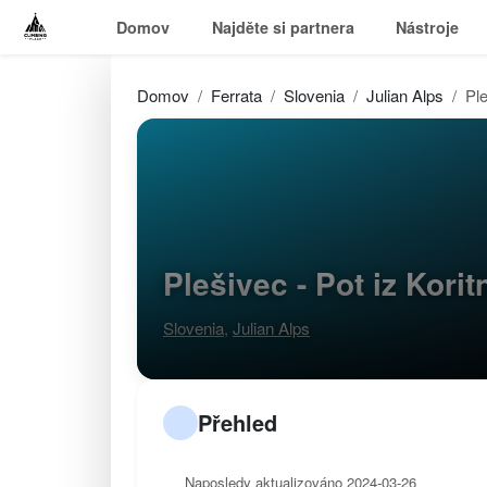
Domov
Najděte si partnera
Nástroje
Domov
Ferrata
Slovenia
Julian Alps
Ple
Plešivec - Pot iz Kori
Slovenia
,
Julian Alps
Přehled
Naposledy aktualizováno 2024-03-26