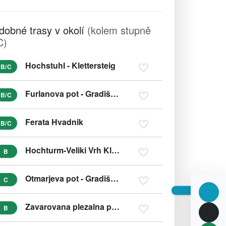
dobné trasy v okolí
(kolem stupně
C)
Hochstuhl - Klettersteig
B/C
Furlanova pot - Gradiška Tura
B/C
Ferata Hvadnik
B/C
Hochturm-Veliki Vrh Klettersteig Nordwestflanke
B
Otmarjeva pot - Gradiška Tura
C
Zavarovana plezalna pot na Skalo
B