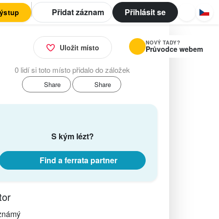
Přidat záznam
Přihlásit se
výstup
NOVÝ TADY?
Uložit místo
Průvodce webem
0 lidí si toto místo přidalo do záložek
Share
Share
S kým lézt?
Find a ferrata partner
tor
známý