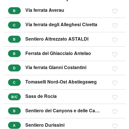
Via ferrata Averau
B
Via ferrata degli Alleghesi Civetta
C
Sentiero Attrezzato ASTALDI
B
Ferrata del Ghiacciaio Antelao
B
Via ferrata Gianni Costantini
D
Tomaselli Nord-Ost Abstiegsweg
C
Sass de Rocia
B/C
Sentiero dei Canyons e delle Cascate
B
Sentiero Durissini
A