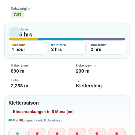
Schwierigkeit
C/D
Dauer
5 hrs
Ansatz
Klettern
Ausfahrt
1 hour
2 hrs
2 hrs
Kabellänge
Höhengewinn
800 m
230 m
Höhe
Typ
2,268 m
Klettersteig
Klettersaison
Einschränkungen in 5 Monat(en)
Offen
Eingeschränkt
Unbekannt