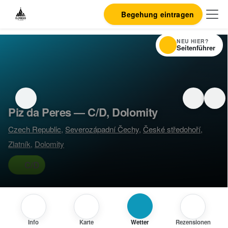
Begehung eintragen
NEU HIER?
Seitenführer
Piz da Peres — C/D, Dolomity
Czech Republic
,
Severozápadní Čechy
,
České středohoří
,
Zlatník
,
Dolomity
C/D
Info
Karte
Wetter
Rezensionen