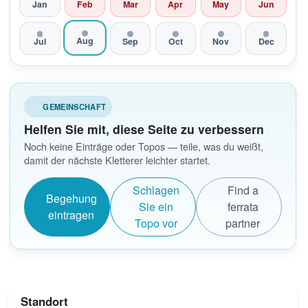
Jan
Feb
Mar
Apr
May
Jun
Aug
Jul
Sep
Oct
Nov
Dec
GEMEINSCHAFT
Helfen Sie mit, diese Seite zu verbessern
Noch keine Einträge oder Topos — teile, was du weißt,
damit der nächste Kletterer leichter startet.
Schlagen
Find a
Begehung
Sie ein
ferrata
eintragen
Topo vor
partner
Standort