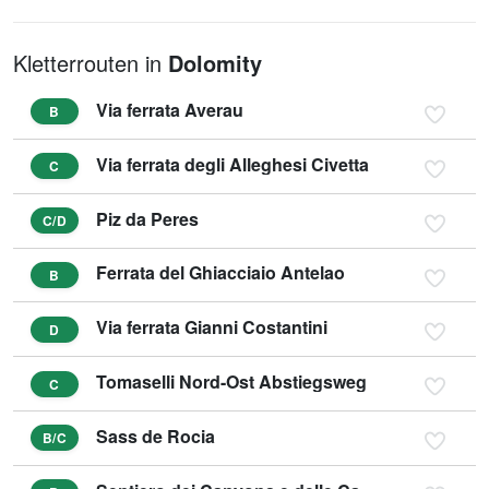
Kletterrouten in
Dolomity
Via ferrata Averau
B
Via ferrata degli Alleghesi Civetta
C
Piz da Peres
C/D
Ferrata del Ghiacciaio Antelao
B
Via ferrata Gianni Costantini
D
Tomaselli Nord-Ost Abstiegsweg
C
Sass de Rocia
B/C