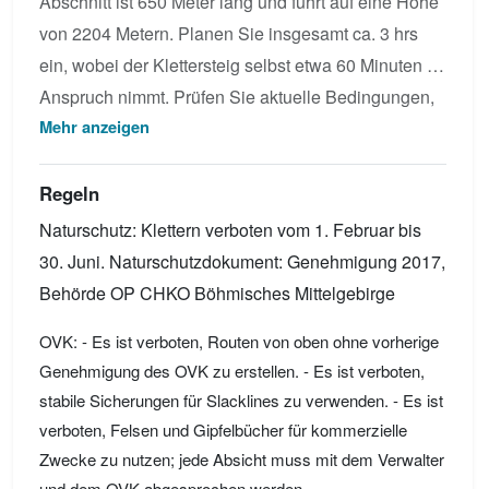
Abschnitt ist 650 Meter lang und führt auf eine Höhe
von 2204 Metern. Planen Sie insgesamt ca. 3 hrs
ein, wobei der Klettersteig selbst etwa 60 Minuten in
Anspruch nimmt. Prüfen Sie aktuelle Bedingungen,
Mehr anzeigen
sehen Sie das Topo an oder laden Sie eigene Fotos
für Sentiero Attrezzato ASTALDI hoch.
Regeln
Naturschutz: Klettern verboten vom 1. Februar bis
30. Juni. Naturschutzdokument: Genehmigung 2017,
Behörde OP CHKO Böhmisches Mittelgebirge
OVK: - Es ist verboten, Routen von oben ohne vorherige
Genehmigung des OVK zu erstellen. - Es ist verboten,
stabile Sicherungen für Slacklines zu verwenden. - Es ist
verboten, Felsen und Gipfelbücher für kommerzielle
Zwecke zu nutzen; jede Absicht muss mit dem Verwalter
und dem OVK abgesprochen werden.