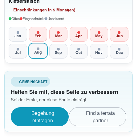
Klettersaison
Einschränkungen in 5 Monat(en)
Offen
Eingeschränkt
Unbekannt
Jan
Feb
Mar
Apr
May
Jun
Aug
Jul
Sep
Oct
Nov
Dec
GEMEINSCHAFT
Helfen Sie mit, diese Seite zu verbessern
Sei der Erste, der diese Route einträgt.
Begehung
Find a ferrata
eintragen
partner