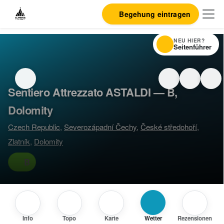
Begehung eintragen
NEU HIER?
Seitenführer
Sentiero Attrezzato ASTALDI — B,
Dolomity
Czech Republic
,
Severozápadní Čechy
,
České středohoří
,
Zlatník
,
Dolomity
B
Info
Topo
Karte
Wetter
Rezensionen