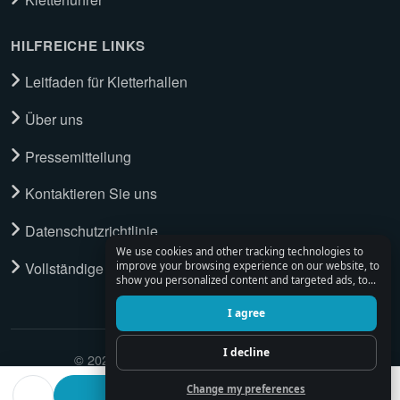
HILFREICHE LINKS
Leitfaden für Kletterhallen
Über uns
Pressemitteilung
Kontaktieren Sie uns
Datenschutzrichtlinie
We use cookies and other tracking technologies to
Vollständige Tour ansehen
improve your browsing experience on our website, to
show you personalized content and targeted ads, to
analyze our website traffic, and to understand where
our visitors are coming from.
I agree
I decline
© 2026 Climbing Place. All Rights Reserved.
Change my preferences
Find a ferrata partner