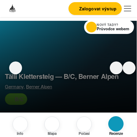
Zalogovat výstup
NOVÝ TADY?
Průvodce webem
Tälli Klettersteig — B/C, Berner Alpen
Germany
,
Berner Alpen
B/C
Info
Mapa
Počasí
Recenze