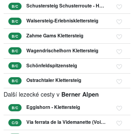
Schustersteig Schusterroute - Höher Göll
B/C
Walsersteig-Erlebnisklettersteig
B/C
Zahme Gams Klettersteig
B/C
Wagendrischelhorn Klettersteig
B/C
Schönfeldspitzensteig
B/C
Ostrachtaler Klettersteig
B/C
Další lezecké cesty v
Berner Alpen
Eggishorn - Klettersteig
B/C
Via ferrata de la Videmanette (Voie 3)
C/D