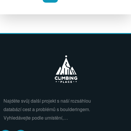
Najděte svůj další projekt s naší rozsáhlou
databází cest a problémů s boulderingem.
Vyhledávejte podle umístění,…