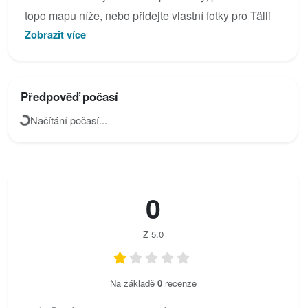
topo mapu níže, nebo přidejte vlastní fotky pro Tälli
Zobrazit více
Klettersteig.
Předpověď počasí
Načítání počasí...
0
Z 5.0
Na základě
0
recenze