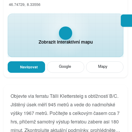
46.74729, 8.33556
Zobrazit interaktivní mapu
Google
Mapy
Navigovat
Objevte via ferratu Tälli Klettersteig s obtížností B/C.
Jištěný úsek měří 945 metrů a vede do nadmořské
výšky 1967 metrů. Počítejte s celkovým časem cca 7
hrs, přičemž samotný výstup ferratou zabere asi 180
minut. Zkontrolujte aktuální podmínky, prohlédněte si