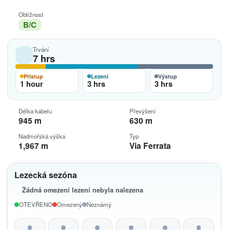
Obtížnost
B/C
Trvání
7 hrs
Přístup
Lezení
Výstup
1 hour
3 hrs
3 hrs
Délka kabelu
Převýšení
945 m
630 m
Nadmořská výška
Typ
1,967 m
Via Ferrata
Lezecká sezóna
Žádná omezení lezení nebyla nalezena
OTEVŘENO
Omezený
Neznámý