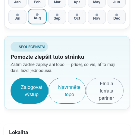
Jan
Feb
Mar
Apr
May
Jun
Aug
Jul
Sep
Oct
Nov
Dec
SPOLEČENSTVÍ
Pomozte zlepšit tuto stránku
Zatím žádné zápisy ani topo — přidej, co víš, ať to mají
další lezci jednodušší.
Find a
Zalogovat
Navrhněte
ferrata
výstup
topo
partner
Lokalita