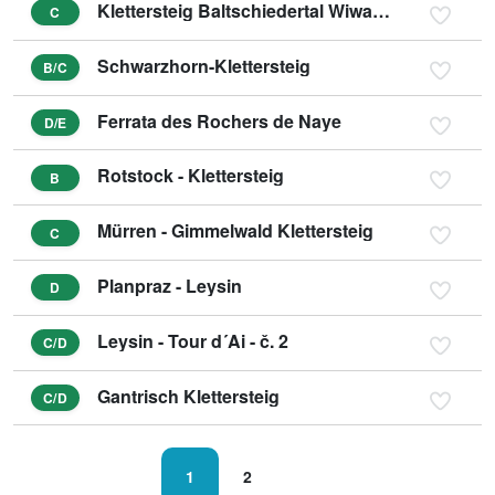
Klettersteig Baltschiedertal Wiwanni
C
Schwarzhorn-Klettersteig
B/C
Ferrata des Rochers de Naye
D/E
Rotstock - Klettersteig
B
Mürren - Gimmelwald Klettersteig
C
Planpraz - Leysin
D
Leysin - Tour d´Ai - č. 2
C/D
Gantrisch Klettersteig
C/D
1
2