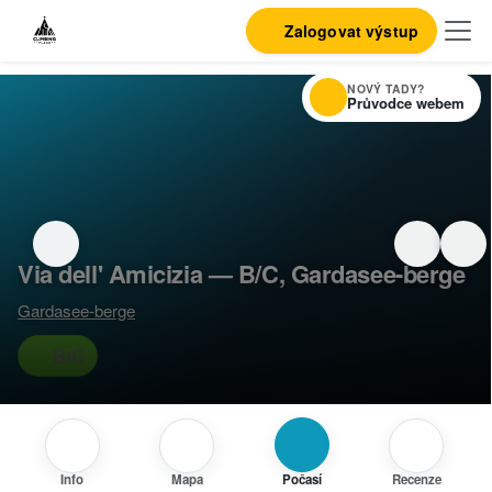
Zalogovat výstup
NOVÝ TADY?
Průvodce webem
Via dell' Amicizia — B/C, Gardasee-berge
Gardasee-berge
B/C
Info
Mapa
Počasí
Recenze