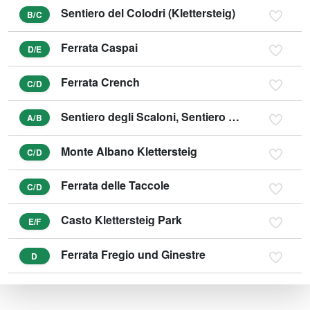
Sentiero del Colodri (Klettersteig)
B/C
Ferrata Caspai
D/E
Ferrata Crench
C/D
Sentiero degli Scaloni, Sentiero dell‘ Anglone
A/B
Monte Albano Klettersteig
C/D
Ferrata delle Taccole
C/D
Casto Klettersteig Park
E/F
Ferrata Fregio und Ginestre
D