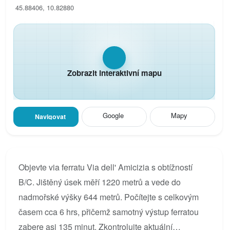
45.88406, 10.82880
Zobrazit interaktivní mapu
Google
Mapy
Navigovat
Objevte via ferratu Via dell' Amicizia s obtížností
B/C. Jištěný úsek měří 1220 metrů a vede do
nadmořské výšky 644 metrů. Počítejte s celkovým
časem cca 6 hrs, přičemž samotný výstup ferratou
zabere asi 135 minut. Zkontrolujte aktuální