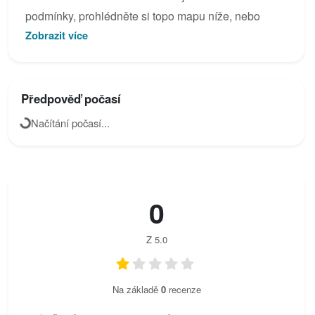
podmínky, prohlédněte si topo mapu níže, nebo
Zobrazit více
přidejte vlastní fotky pro Via dell' Amicizia.
Předpověď počasí
Načítání počasí...
0
Z 5.0
Na základě
0
recenze