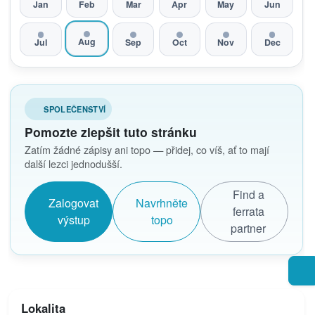
Jan
Feb
Mar
Apr
May
Jun
Aug
Jul
Sep
Oct
Nov
Dec
SPOLEČENSTVÍ
Pomozte zlepšit tuto stránku
Zatím žádné zápisy ani topo — přidej, co víš, ať to mají
další lezci jednodušší.
Find a
Zalogovat
Navrhněte
ferrata
výstup
topo
partner
Lokalita