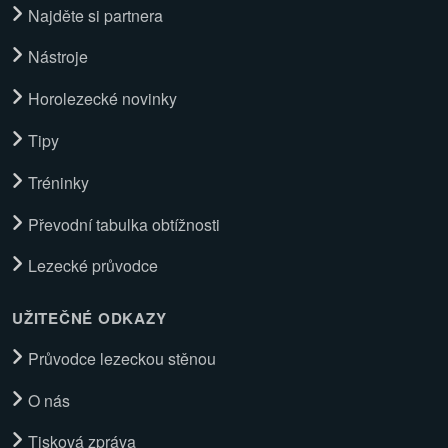
Najděte si partnera
Nástroje
Horolezecké novinky
Tipy
Tréninky
Převodní tabulka obtížnosti
Lezecké průvodce
UŽITEČNÉ ODKAZY
Průvodce lezeckou stěnou
O nás
Tisková zpráva