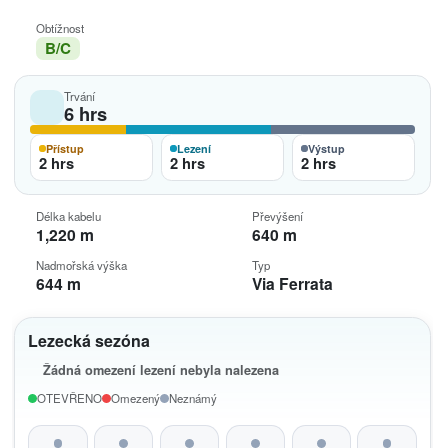
Obtížnost
B/C
Trvání
6 hrs
Přístup
Lezení
Výstup
2 hrs
2 hrs
2 hrs
Délka kabelu
Převýšení
1,220 m
640 m
Nadmořská výška
Typ
644 m
Via Ferrata
Lezecká sezóna
Žádná omezení lezení nebyla nalezena
OTEVŘENO
Omezený
Neznámý