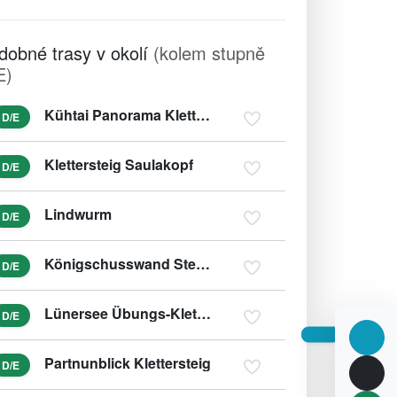
dobné trasy v okolí
(kolem stupně
E)
Kühtai Panorama Klettersteig
D/E
Klettersteig Saulakopf
D/E
Lindwurm
D/E
Königschusswand Steig - Klettersteig
D/E
Lünersee Übungs-Klettersteig
D/E
Partnunblick Klettersteig
D/E