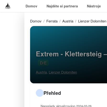
Domov
Najděte si partnera
Nástroje
Domov
Ferrata
Austria
Lienzer Dolomiten
Extrem - Klettersteig
D/E
Austria
,
Lienzer Dolomiten
Přehled
Naposledy aktualizováno 2024-03-26