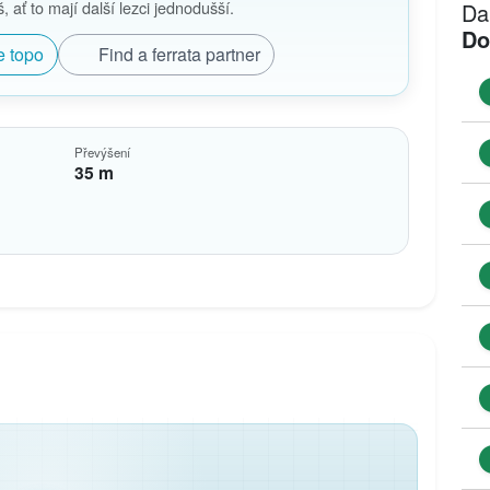
 ať to mají další lezci jednodušší.
Da
Do
e topo
Find a ferrata partner
Převýšení
35 m