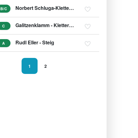
Norbert Schluga-Klettersteig
B/C
Galitzenklamm - Klettersteig
C
Rudl Eller - Steig
A
1
2