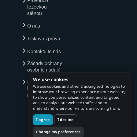
Průvodce
lezeckou
stěnou
O nás
Tisková zpráva
Kontaktujte nás
Zásady ochrany
osobních údajů
We use cookies
Spustit
We use cookies and other tracking technologies to
kompletní
improve your browsing experience on our website,
průvodce
to show you personalized content and targeted
ads, to analyze our website traffic, and to
understand where our visitors are coming from.
I agree
I decline
Change my preferences