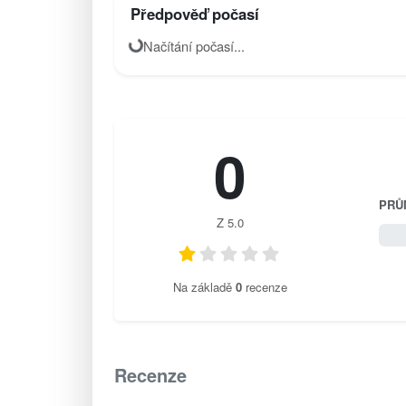
Předpověď počasí
Načítání počasí...
0
PRŮ
Z 5.0
0 / 
Na základě
0
recenze
Recenze
0