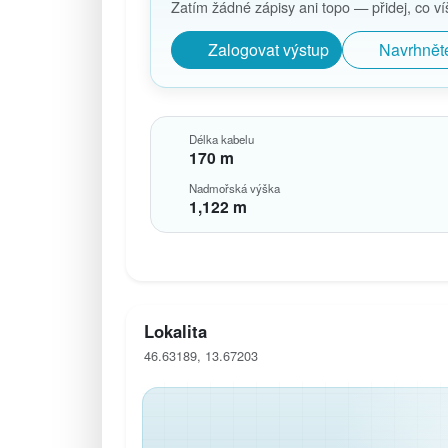
Zatím žádné zápisy ani topo — přidej, co víš,
Zalogovat výstup
Navrhnět
Délka kabelu
170 m
Nadmořská výška
1,122 m
Lokalita
46.63189, 13.67203