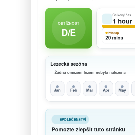
Celkový čas
1 hour
OBTÍŽNOST
D/E
Přístup
20 mins
Lezecká sezóna
Žádná omezení lezení nebyla nalezena
Jan
Feb
Mar
Apr
May
SPOLEČENSTVÍ
Pomozte zlepšit tuto stránku