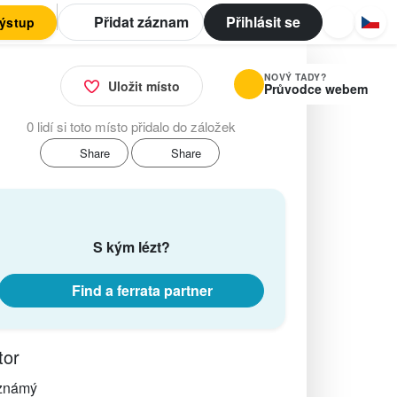
Přidat záznam
Přihlásit se
výstup
NOVÝ TADY?
Uložit místo
Průvodce webem
0 lidí si toto místo přidalo do záložek
Share
Share
S kým lézt?
Find a ferrata partner
tor
známý