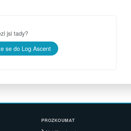
zl jsi tady?
te se do Log Ascent
PROZKOUMAT