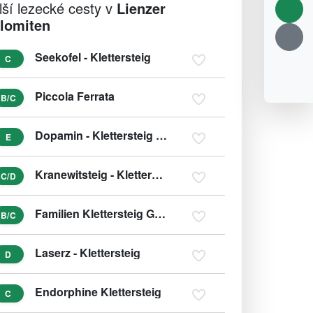
lší lezecké cesty v
Lienzer
lomiten
Seekofel - Klettersteig
C
Piccola Ferrata
B/C
Dopamin - Klettersteig (var. E/F)
E
Kranewitsteig - Klettersteig
C/D
Familien Klettersteig Galitzenklamm
B/C
Laserz - Klettersteig
D
Endorphine Klettersteig
C