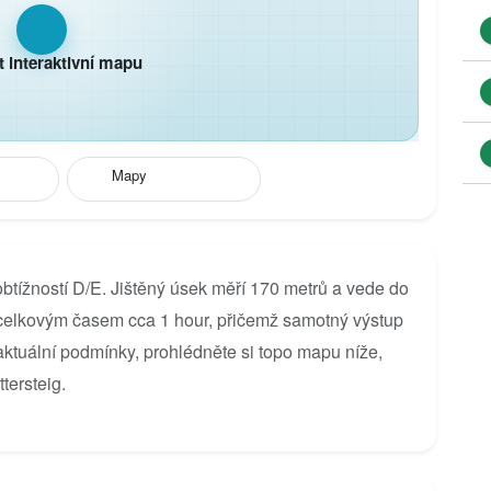
t interaktivní mapu
Mapy
 obtížností D/E. Jištěný úsek měří 170 metrů a vede do
 celkovým časem cca 1 hour, přičemž samotný výstup
 aktuální podmínky, prohlédněte si topo mapu níže,
ttersteig.