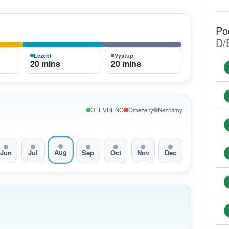
Po
D/
Lezení
Výstup
20 mins
20 mins
OTEVŘENO
Omezený
Neznámý
Aug
Jun
Jul
Sep
Oct
Nov
Dec