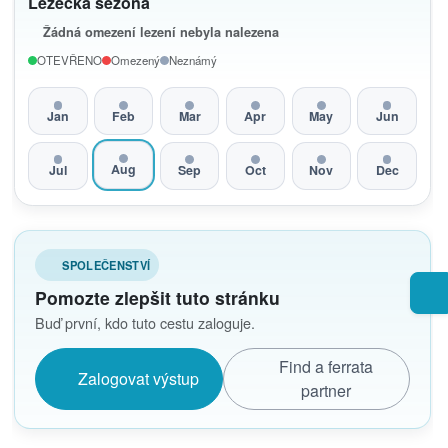
Lezecká sezóna
Žádná omezení lezení nebyla nalezena
OTEVŘENO
Omezený
Neznámý
Jan
Feb
Mar
Apr
May
Jun
Aug
Jul
Sep
Oct
Nov
Dec
SPOLEČENSTVÍ
Pomozte zlepšit tuto stránku
Buď první, kdo tuto cestu zaloguje.
Find a ferrata
Zalogovat výstup
partner