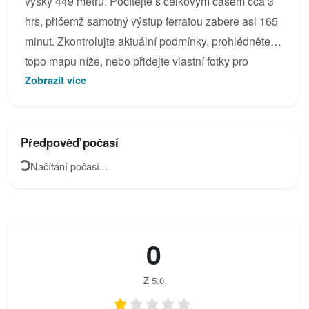
výšky 449 metrů. Počítejte s celkovým časem cca 3
hrs, přičemž samotný výstup ferratou zabere asi 165
minut. Zkontrolujte aktuální podmínky, prohlédněte si
topo mapu níže, nebo přidejte vlastní fotky pro
Zobrazit více
Ferrata di Giorre.
Předpověď počasí
Načítání počasí...
0
Z 5.0