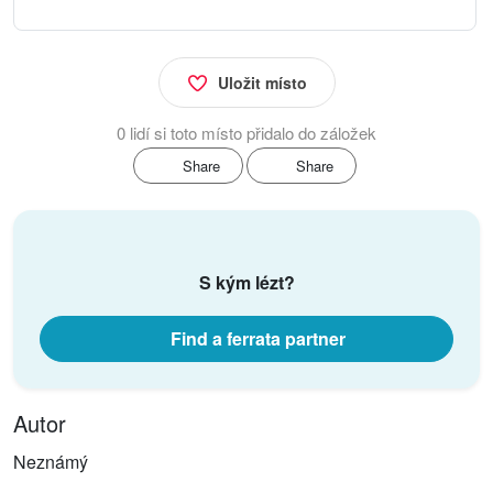
Uložit místo
0 lidí si toto místo přidalo do záložek
Share
Share
S kým lézt?
Find a ferrata partner
Autor
Neznámý