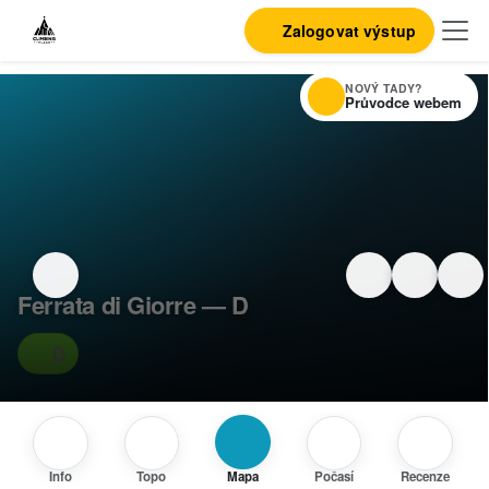
Zalogovat výstup
NOVÝ TADY?
Průvodce webem
Ferrata di Giorre — D
D
Info
Topo
Mapa
Počasí
Recenze