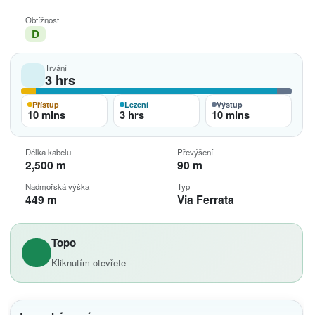
Obtížnost
D
Trvání
3 hrs
Přístup
Lezení
Výstup
10 mins
3 hrs
10 mins
Délka kabelu
Převýšení
2,500 m
90 m
Nadmořská výška
Typ
449 m
Via Ferrata
Topo
Kliknutím otevřete