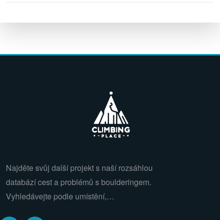
Najděte svůj další projekt s naší rozsáhlou
databází cest a problémů s boulderingem.
Vyhledávejte podle umístění,…