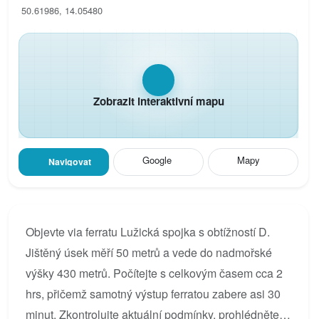
50.61986, 14.05480
Zobrazit interaktivní mapu
Google
Mapy
Navigovat
Objevte via ferratu Lužická spojka s obtížností D.
Jištěný úsek měří 50 metrů a vede do nadmořské
výšky 430 metrů. Počítejte s celkovým časem cca 2
hrs, přičemž samotný výstup ferratou zabere asi 30
minut. Zkontrolujte aktuální podmínky, prohlédněte si