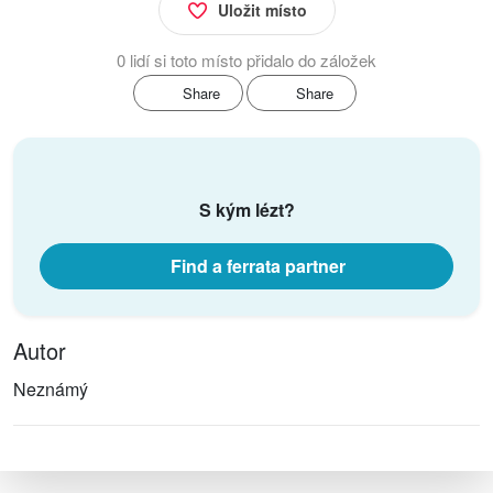
Uložit místo
0 lidí si toto místo přidalo do záložek
Share
Share
S kým lézt?
Find a ferrata partner
Autor
Neznámý