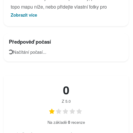
topo mapu níže, nebo přidejte vlastní fotky pro
Zobrazit více
Lužická spojka.
Předpověď počasí
Načítání počasí...
0
Z 5.0
Na základě
0
recenze