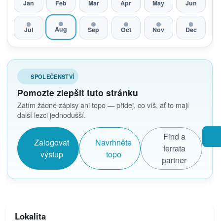
Jan
Feb
Mar
Apr
May
Jun
Aug
Jul
Sep
Oct
Nov
Dec
SPOLEČENSTVÍ
Pomozte zlepšit tuto stránku
Zatím žádné zápisy ani topo — přidej, co víš, ať to mají
další lezci jednodušší.
Find a
Zalogovat
Navrhněte
ferrata
výstup
topo
partner
Lokalita