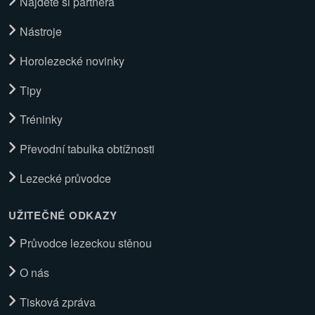
Najděte si partnera
Nástroje
Horolezecké novinky
Tipy
Tréninky
Převodní tabulka obtížnosti
Lezecké průvodce
UŽITEČNÉ ODKAZY
Průvodce lezeckou stěnou
O nás
Tisková zpráva