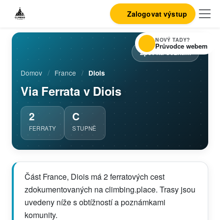
Zalogovat výstup
NOVÝ TADY?
Průvodce webem
Zpět na seznam
Domov
/
France
/
Diois
Via Ferrata v Diois
2
C
FERRATY
STUPNĚ
Část France, Diois má 2 ferratových cest
zdokumentovaných na climbing.place. Trasy jsou
uvedeny níže s obtížností a poznámkami
komunity.