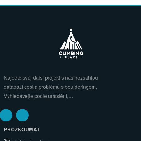
Najděte svůj další projekt s naší rozsáhlou
databází cest a problémů s boulderingem.
Vyhledávejte podle umístění,…
PROZKOUMAT