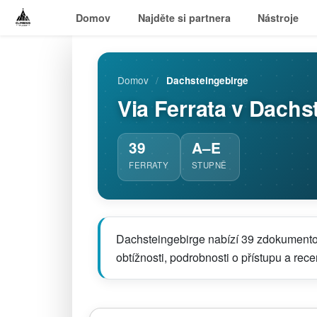
Domov
Najděte si partnera
Nástroje
Domov
/
Dachsteingebirge
Via Ferrata v Dachs
39
A–E
FERRATY
STUPNĚ
Dachsteingebirge nabízí 39 zdokumentov
obtížnosti, podrobnosti o přístupu a rec