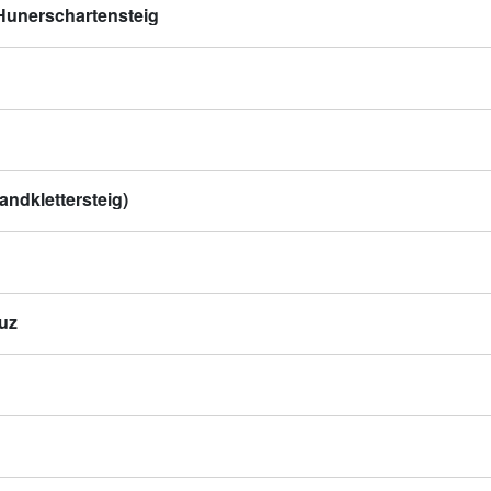
 Hunerschartensteig
andklettersteig)
uz