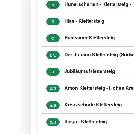
Hunerscharten - Klettersteig -
B
Hias - Klettersteig
D
Ramsauer Klettersteig
C
Der Johann Klettersteig (Südw
D/E
Jubiläums Klettersteig
D
Amon Klettersteig - Hohes Kre
C/D
Kreuzscharte Klettersteig
A/B
Siega - Klettersteig
C/D