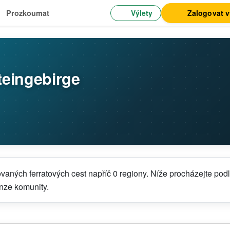
Výlety
Zalogovat 
Prozkoumat
teingebirge
aných ferratových cest napříč 0 regiony. Níže procházejte pod
enze komunity.