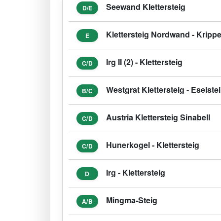
Seewand Klettersteig
D/E
Klettersteig Nordwand - Kripp
E
Irg II (2) - Klettersteig
C/D
Westgrat Klettersteig - Eselste
B/C
Austria Klettersteig Sinabell
C/D
Hunerkogel - Klettersteig
C/D
Irg - Klettersteig
D
Mingma-Steig
A/B