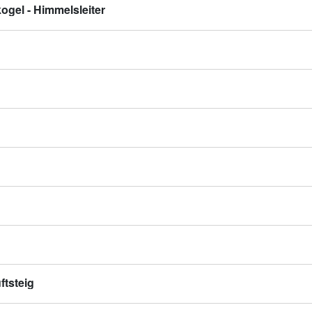
kogel - Himmelsleiter
tsteig