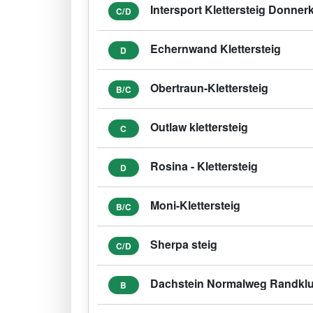
Intersport Klettersteig Donner
C/D
Echernwand Klettersteig
D
Obertraun-Klettersteig
B/C
Outlaw klettersteig
C
Rosina - Klettersteig
D
Moni-Klettersteig
B/C
Sherpa steig
C/D
Dachstein Normalweg Randkluf
B