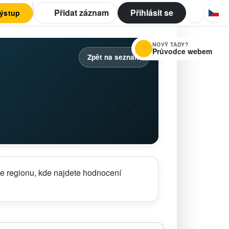
Přidat záznam
Přihlásit se
výstup
NOVÝ TADY?
Průvodce webem
Zpět na seznam
le regionu, kde najdete hodnocení