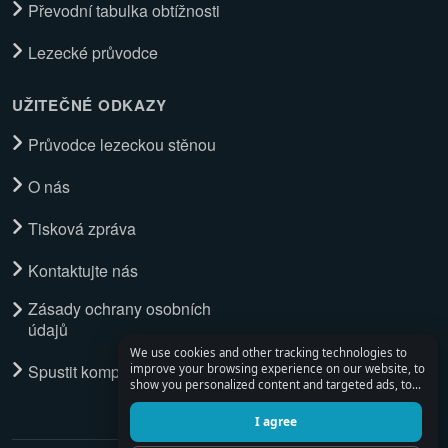
Převodní tabulka obtížnosti
Lezecké průvodce
UŽITEČNÉ ODKAZY
Průvodce lezeckou stěnou
O nás
Tisková zpráva
Kontaktujte nás
Zásady ochrany osobních
údajů
We use cookies and other tracking technologies to
Spustit kompletní průvodce
improve your browsing experience on our website, to
show you personalized content and targeted ads, to
analyze our website traffic, and to understand where
our visitors are coming from.
I agree