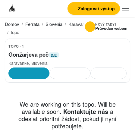
Zalogovat výstup
Domov
Ferrata
Slovenia
Karavanke
Gonžarjeva peč
NOVÝ TADY?
Průvodce webem
topo
TOPO · 1
Gonžarjeva peč
D/E
Karavanke, Slovenia
We are working on this topo. Will be
available soon.
Kontaktujte nás
a
odeslat prioritní žádost, pokud ji nyní
potřebujete.