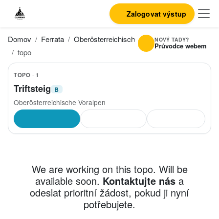
Zalogovat výstup
Domov
Ferrata
Oberösterreichische Voralpen
Triftsteig
NOVÝ TADY?
Průvodce webem
topo
TOPO · 1
Triftsteig
B
Oberösterreichische Voralpen
We are working on this topo. Will be
available soon.
Kontaktujte nás
a
odeslat prioritní žádost, pokud ji nyní
potřebujete.