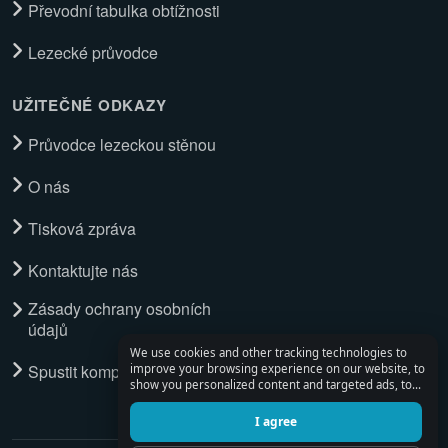
Převodní tabulka obtížnosti
Lezecké průvodce
UŽITEČNÉ ODKAZY
Průvodce lezeckou stěnou
O nás
Tisková zpráva
Kontaktujte nás
Zásady ochrany osobních
údajů
We use cookies and other tracking technologies to
Spustit kompletní průvodce
improve your browsing experience on our website, to
show you personalized content and targeted ads, to
analyze our website traffic, and to understand where
our visitors are coming from.
I agree