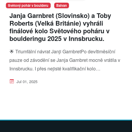
Světový pohár v boulderu
Balvan
Janja Garnbret (Slovinsko) a Toby
Roberts (Velká Británie) vyhráli
finálové kolo Světového poháru v
boulderingu 2025 v Innsbrucku.
🌟 Triumfální návrat Janji GarnbretPo devítiměsíční
pauze od závodění se Janja Garnbret mocně vrátila v
Innsbrucku. I přes nejisté kvalifikační kolo…
Jul 01, 2025