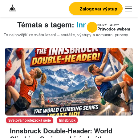
Zalogovat výstup
Témata s tagem:
Innsbruck
NOVÝ TADY?
Průvodce webem
To nejnovější ze světa lezení – soutěže, výstupy a komunitní příběhy.
Světová horolezecká série
Innsbruck
Innsbruck Double-Header: World