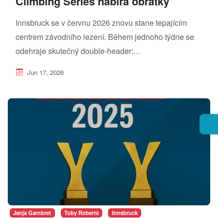
Climbing Series nabírá obrátky
Innsbruck se v červnu 2026 znovu stane tepajícím
centrem závodního lezení. Během jednoho týdne se
odehraje skutečný double‑header:…
Jun 17, 2026
Janja Garnbret
Toby Roberts
Innsbruck