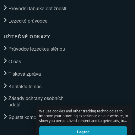
Převodní tabulka obtížnosti
Lezecké průvodce
UŽITEČNÉ ODKAZY
Průvodce lezeckou stěnou
O nás
Tisková zpráva
Kontaktujte nás
Zásady ochrany osobních
údajů
We use cookies and other tracking technologies to
Spustit kompletní průvodce
improve your browsing experience on our website, to
show you personalized content and targeted ads, to
analyze our website traffic, and to understand where
our visitors are coming from.
I agree