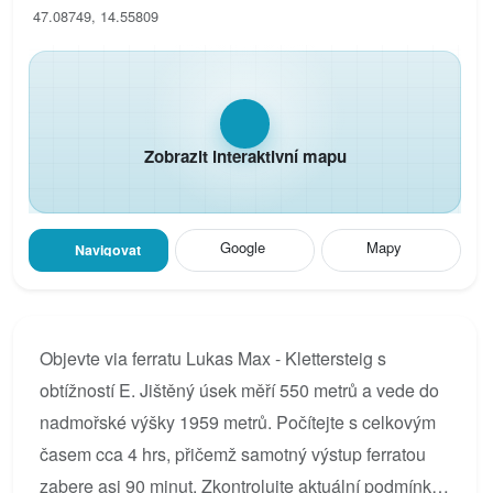
47.08749, 14.55809
Zobrazit interaktivní mapu
Google
Mapy
Navigovat
Objevte via ferratu Lukas Max - Klettersteig s
obtížností E. Jištěný úsek měří 550 metrů a vede do
nadmořské výšky 1959 metrů. Počítejte s celkovým
časem cca 4 hrs, přičemž samotný výstup ferratou
zabere asi 90 minut. Zkontrolujte aktuální podmínky,