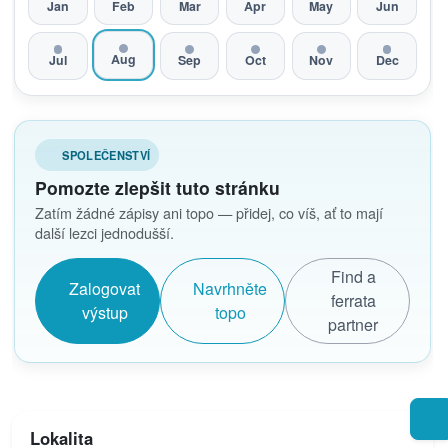
Jan
Feb
Mar
Apr
May
Jun
Aug
Jul
Sep
Oct
Nov
Dec
SPOLEČENSTVÍ
Pomozte zlepšit tuto stránku
Zatím žádné zápisy ani topo — přidej, co víš, ať to mají
další lezci jednodušší.
Find a
Zalogovat
Navrhněte
ferrata
výstup
topo
partner
Lokalita