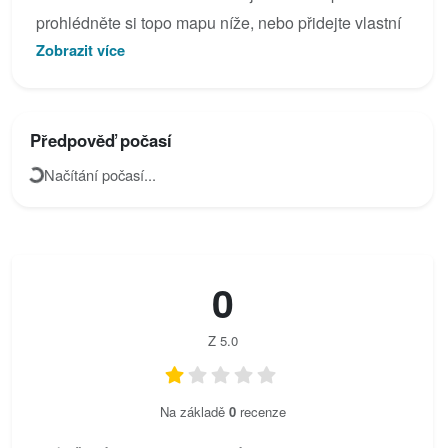
prohlédněte si topo mapu níže, nebo přidejte vlastní
Zobrazit více
fotky pro Lukas Max - Klettersteig.
Předpověď počasí
Načítání počasí...
0
Z 5.0
Na základě
0
recenze