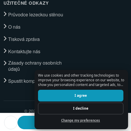
UŽITEČNÉ ODKAZY
Průvodce lezeckou stěnou
O nás
Tisková zpráva
Kontaktujte nás
Zásady ochrany osobních
údajů
We use cookies and other tracking technologies to
Spustit kompletní průvodce
improve your browsing experience on our website, to
show you personalized content and targeted ads, to
analyze our website traffic, and to understand where
our visitors are coming from.
I agree
I decline
© 2026 Climbing Place. All Rights Reserved.
Change my preferences
Find a ferrata partner