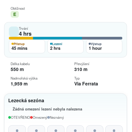
Obtížnost
E
Trvání
4 hrs
Přístup
Lezení
Výstup
45 mins
2 hrs
1 hour
Délka kabelu
Převýšení
550 m
310 m
Nadmořská výška
Typ
1,959 m
Via Ferrata
Lezecká sezóna
Žádná omezení lezení nebyla nalezena
OTEVŘENO
Omezený
Neznámý