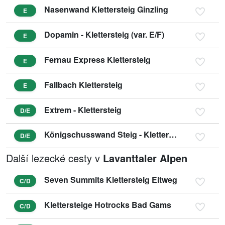
Nasenwand Klettersteig Ginzling
E
Dopamin - Klettersteig (var. E/F)
E
Fernau Express Klettersteig
E
Fallbach Klettersteig
E
Extrem - Klettersteig
D/E
Königschusswand Steig - Klettersteig
D/E
Další lezecké cesty v
Lavanttaler Alpen
Seven Summits Klettersteig Eitweg
C/D
Klettersteige Hotrocks Bad Gams
C/D