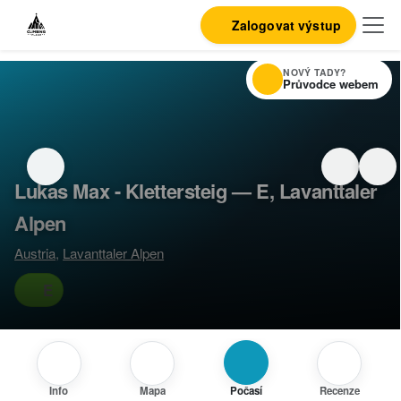
Zalogovat výstup
NOVÝ TADY?
Průvodce webem
Lukas Max - Klettersteig — E, Lavanttaler
Alpen
Austria
,
Lavanttaler Alpen
E
Info
Mapa
Počasí
Recenze