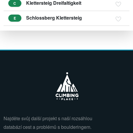
Klettersteig Dreifaltigkeit
C
Schlossberg Klettersteig
E
Najděte svůj další projekt s naší rozsáhlou
databází cest a problémů s boulderingem.